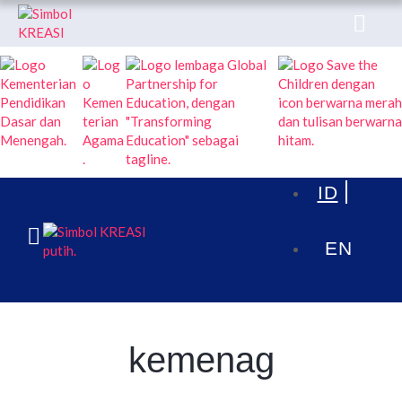
KREASI KOLABORASI UNTUK EDUKASI ANAK
INDONESIA
TENTANG
PUBLIKASI
ARTIKEL & BERITA
kemenag