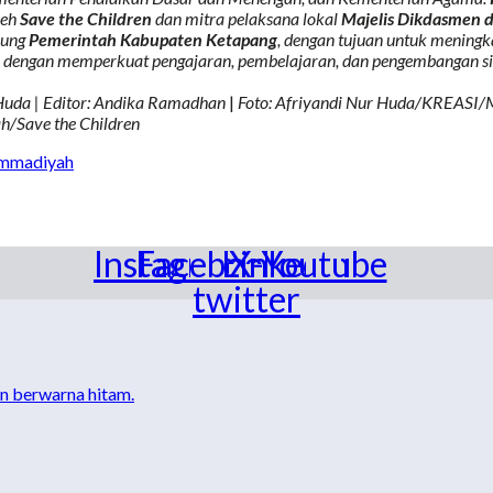
leh
Save the Children
dan mitra pelaksana lokal
Majelis Dikdasmen 
kung
Pemerintah Kabupaten Ketapang
, dengan tujuan untuk meningk
ia dengan memperkuat pengajaran, pembelajaran, dan pengembangan s
 Huda | Editor: Andika Ramadhan
|
Foto: Afriyandi Nur Huda/KREASI/
Save the Children
mmadiyah
Instagram
Facebook
Linkedin
X-
Youtube
twitter