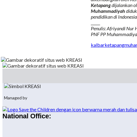
Ketapang
dijalankan o
Muhammadiyah
didu
pendidikan di Indones
_____
Penulis: Afriyandi Nur
PNF PP Muhammadiyah/
kalbar
ketapang
muha
Managed by
National Office: