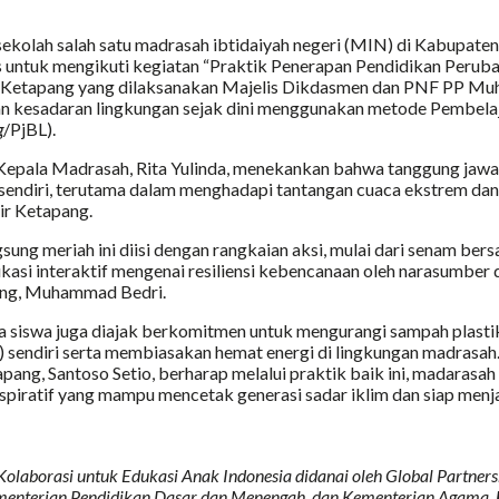
ekolah salah satu madrasah ibtidaiyah negeri (MIN) di Kabupat
 untuk mengikuti kegiatan “Praktik Penerapan Pendidikan Perubah
SI Ketapang yang dilaksanakan Majelis Dikdasmen dan PNF PP Mu
 kesadaran lingkungan sejak dini menggunakan metode Pembela
g
/PjBL).
epala Madrasah, Rita Yulinda, menekankan bahwa tanggung jawa
ri sendiri, terutama dalam menghadapi tantangan cuaca ekstrem dan
ir Ketapang.
sung meriah ini diisi dengan rangkaian aksi, mulai dari senam be
ukasi interaktif mengenai resiliensi kebencanaan oleh narasumber 
ung, Muhammad Bedri.
ara siswa juga diajak berkomitmen untuk mengurangi sampah pla
 sendiri serta membiasakan hemat energi di lingkungan madrasah
ng, Santoso Setio, berharap melalui praktik baik ini, madarasah 
spiratif yang mampu mencetak generasi sadar iklim dan siap menj
laborasi untuk Edukasi Anak Indonesia didanai oleh Global Partnersh
enterian Pendidikan Dasar dan Menengah, dan Kementerian Agama.