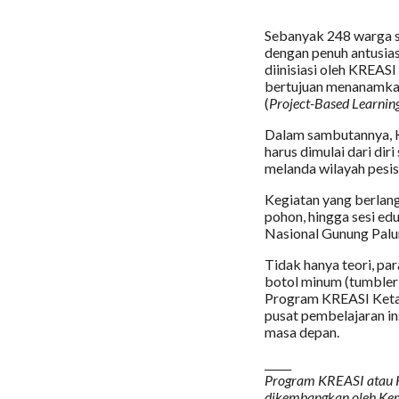
Sebanyak 248 warga s
dengan penuh antusias
diinisiasi oleh KREA
bertujuan menanamkan
(
Project-Based Learnin
Dalam sambutannya, K
harus dimulai dari di
melanda wilayah pesis
Kegiatan yang berlang
pohon, hingga sesi ed
Nasional Gunung Pal
Tidak hanya teori, p
botol minum (tumbler)
Program KREASI Ketapa
pusat pembelajaran in
masa depan.
_____
Program KREASI atau Ko
dikembangkan oleh Kem