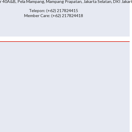
r 40A&B, Pela Mampang, Mampang Prapatan, Jakarta Selatan, DKI Jakar
Telepon: (+62) 217824415
Member Care: (+62) 217824418