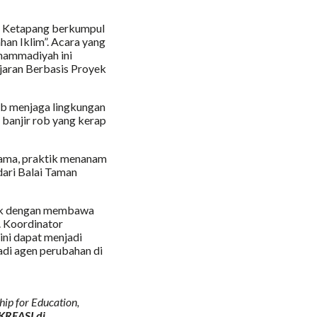
en Ketapang berkumpul
an Iklim”. Acara yang
hammadiyah ini
jaran Berbasis Proyek
b menjaga lingkungan
 banjir rob yang kerap
rsama, praktik menanam
dari Balai Taman
stik dengan membawa
. Koordinator
ini dapat menjadi
adi agen perubahan di
ip for Education,
KREASI di