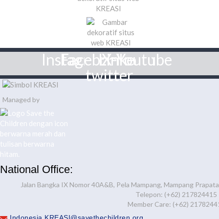
Instagram
Facebook
Linkedin
X-
Youtube
twitter
Managed by
National Office:
Jalan Bangka IX Nomor 40A&B, Pela Mampang, Mampang Prapatan,
Telepon: (+62) 217824415
Member Care: (+62) 2178244
Indonesia.KREASI@savethechildren.org