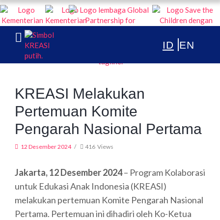
KREASI KOLABORASI UNTUK EDUKASI ANAK INDONESIA
TENTANG
KREASI Melakukan
PUBLIKASI
Pertemuan Komite
ARTIKEL & BERITA
Pengarah Nasional Pertama
12 Desember 2024
416
Views
Jakarta, 12 Desember 2024
– Program Kolaborasi
untuk Edukasi Anak Indonesia (KREASI)
melakukan pertemuan Komite Pengarah Nasional
Pertama. Pertemuan ini dihadiri oleh Ko-Ketua