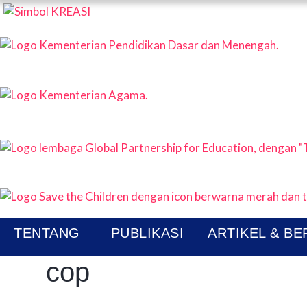
KREAS
P
A
TENTANG
PUBLIKASI
ARTIKEL & BE
cop