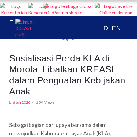
KREASI KOLABORASI UNTUK EDUKASI ANAK INDONESIA
TENTANG
Sosialisasi Perda KLA di
PUBLIKASI
Morotai Libatkan KREASI
ARTIKEL & BERITA
dalam Penguatan Kebijakan
Anak
6 Juli 2026
54
Views
Sebagai bagian dari upaya bersama dalam
mewujudkan Kabupaten Layak Anak (KLA),