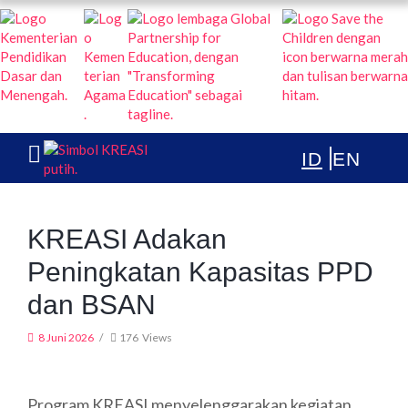
KREASI KOLABORASI UNTUK EDUKASI ANAK INDONESIA
TENTANG
PUBLIKASI
ARTIKEL & BERITA
KREASI Adakan
Peningkatan Kapasitas PPD
dan BSAN
8 Juni 2026
176
Views
Program KREASI menyelenggarakan kegiatan