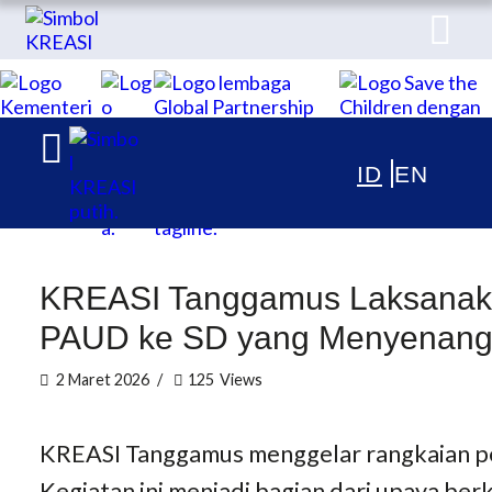
TENTANG
KREASI Kolaborasi untuk Edukasi Anak Indonesia
PUBLIKASI
ARTIKEL & BERITA
KREASI Tanggamus Laksanaka
PAUD ke SD yang Menyenan
2 Maret 2026
125
Views
KREASI Tanggamus menggelar rangkaian pe
Kegiatan ini menjadi bagian dari upaya b