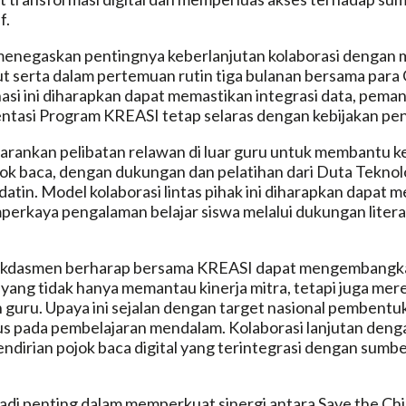
f.
menegaskan pentingnya keberlanjutan kolaborasi denga
ut serta dalam pertemuan rutin tiga bulanan bersama para 
si ini diharapkan dapat memastikan integrasi data, pema
entasi Program KREASI tetap selaras dengan kebijakan pen
arankan pelibatan relawan di luar guru untuk membantu k
ok baca, dengan dukungan dan pelatihan dari Duta Teknolo
datin. Model kolaborasi lintas pihak ini diharapkan dapat
perkaya pengalaman belajar siswa melalui dukungan liter
ikdasmen berharap bersama KREASI dapat mengembangk
yang tidak hanya memantau kinerja mitra, tetapi juga me
n guru. Upaya ini sejalan dengan target nasional pembentu
s pada pembelajaran mendalam. Kolaborasi lanjutan denga
dirian pojok baca digital yang terintegrasi dengan sumb
adi penting dalam memperkuat sinergi antara Save the Chi