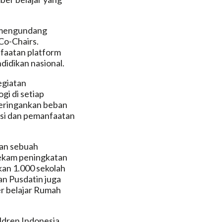
n mengundang
Co-Chairs.
nfaatan platform
didikan nasional.
egiatan
gi di setiap
 meringankan beban
asi dan pemanfaatan
an sebuah
rekam peningkatan
kan 1.000 sekolah
n Pusdatin juga
er belajar Rumah
ldren Indonesia