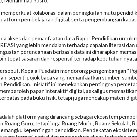
), Mohammad Yusro.
 memperkuat kolaborasi dalam peningkatan mutu pendidik
platform pembelajaran digital, serta pengembangan kapasi
ada akses dan pemanfaatan data Rapor Pendidikan untuk 
REASI yang lebih mendalam terhadap capaian literasi dan 
enguatan perencanaan berbasis data ini diharapkan memast
bih tepat sasaran dan responsif terhadap kebutuhan nyata
ersebut, Kepala Pusdatin mendorong pengembangan “Po
olah, seperti pojok baca yang memanfaatkan sumber-sumb
h Pendidikan. Inisiatif ini menekankan pentingnya pemeta
 memperoleh papan interaktif digital, sekaligus memastik
 terbatas pada buku fisik, tetapi juga mencakup materi dig
dalah platform yang dirancang sebagai ekosistem pembela
 Ruang Guru, tetapi juga Ruang Murid, Ruang Sekolah, R
 pemangku kepentingan pendidikan. Pendekatan ekosistem 
transformasi digital dan memperluas akses terhadap sum