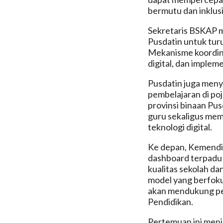
bermutu dan inklusi
Sekretaris BSKAP 
Pusdatin untuk tur
Mekanisme koordina
digital, dan implem
Pusdatin juga meny
pembelajaran di poj
provinsi binaan Pus
guru sekaligus mem
teknologi digital.
Ke depan, Kemend
dashboard terpadu 
kualitas sekolah da
model yang berfoku
akan mendukung pen
Pendidikan.
Pertemuan ini menj