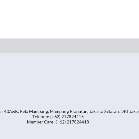
or 40A&B, Pela Mampang, Mampang Prapatan, Jakarta Selatan, DKI Jaka
Telepon: (+62) 217824415
Member Care: (+62) 217824418