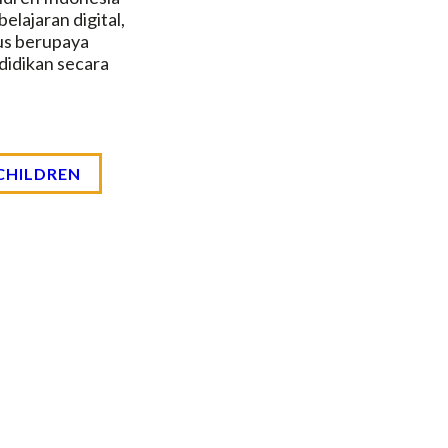
elajaran digital,
us berupaya
didikan secara
CHILDREN