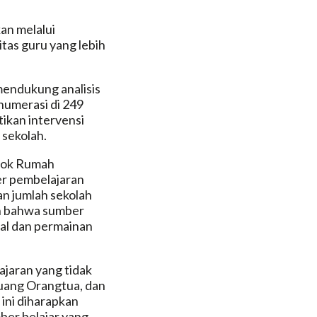
an melalui
tas guru yang lebih
mendukung analisis
numerasi di 249
ikan intervensi
 sekolah.
jok Rumah
er pembelajaran
an jumlah sekolah
an bahwa sumber
ital dan permainan
jaran yang tidak
uang Orangtua, dan
ini diharapkan
ber belajar yang