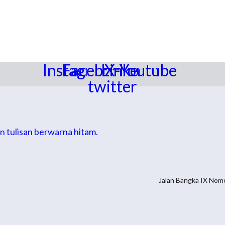
Instagram
Facebook
Linkedin
X-
Youtube
twitter
Jalan Bangka IX Nom