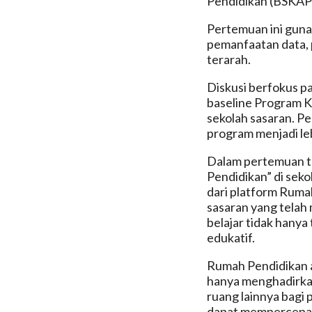
Pendidikan (BSKAP
Pertemuan ini guna
pemanfaatan data, 
terarah.
Diskusi berfokus p
baseline Program K
sekolah sasaran. P
program menjadi le
Dalam pertemuan t
Pendidikan” di sek
dari platform Ruma
sasaran yang telah
belajar tidak hanya
edukatif.
Rumah Pendidikan a
hanya menghadirkan
ruang lainnya bagi
dapat mempercepat 