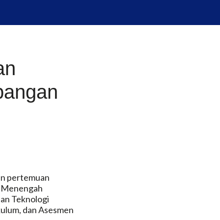
an
bangan
kan pertemuan
an Menengah
dan Teknologi
ikulum, dan Asesmen