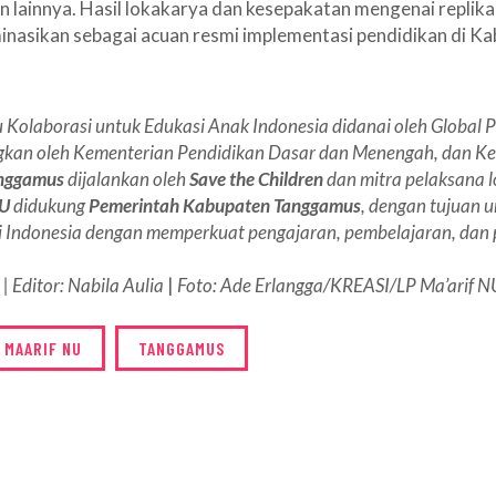
n lainnya. Hasil lokakarya dan kesepakatan mengenai replik
inasikan sebagai acuan resmi implementasi pendidikan di K
Kolaborasi untuk Edukasi Anak Indonesia didanai oleh Global P
gkan oleh Kementerian Pendidikan Dasar dan Menengah, dan K
nggamus
dijalankan oleh
Save the Children
dan mitra pelaksana 
NU
didukung
Pemerintah Kabupaten Tanggamus
, dengan tujuan 
di Indonesia dengan memperkuat pengajaran, pembelajaran, da
| Editor: Nabila Aulia
|
Foto: Ade Erlangga/KREASI/LP Ma’arif N
 MAARIF NU
TANGGAMUS