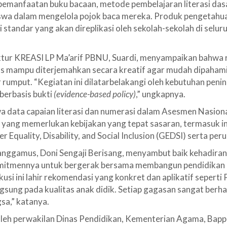
manfaatan buku bacaan, metode pembelajaran literasi dasa
siswa dalam mengelola pojok baca mereka. Produk pengetahuan
 standar yang akan direplikasi oleh sekolah-sekolah di selu
ktur KREASI LP Ma’arif PBNU, Suardi, menyampaikan bahwa r
us mampu diterjemahkan secara kreatif agar mudah dipahami
r rumput. “Kegiatan ini dilatarbelakangi oleh kebutuhan peni
 berbasis bukti
(evidence-based policy)
,” ungkapnya.
a data capaian literasi dan numerasi dalam Asesmen Nasio
yang memerlukan kebijakan yang tepat sasaran, termasuk int
r Equality, Disability, and Social Inclusion (GEDSI) serta peru
anggamus, Doni Sengaji Berisang, menyambut baik kehadir
itmennya untuk bergerak bersama membangun pendidikan d
kusi ini lahir rekomendasi yang konkret dan aplikatif seperti
sung pada kualitas anak didik. Setiap gagasan sangat berh
sa,” katanya.
i oleh perwakilan Dinas Pendidikan, Kementerian Agama, Bapp