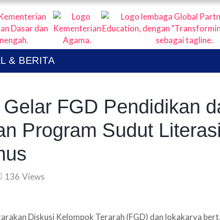
TENTANG
I KOLABORASI UNTUK EDUKASI ANAK IND
UBLIKASI
L & BERITA
RTIKEL & BERITA
Gelar FGD Pendidikan d
n Program Sudut Literasi
mus
136
Views
rakan Diskusi Kelompok Terarah (FGD) dan lokakarya ber