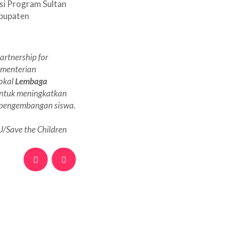
asi Program Sultan
abupaten
artnership for
ementerian
lokal
Lembaga
untuk meningkatkan
n pengembangan siswa.
U/Save the Children