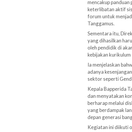
mencakup panduan pe
keterlibatan aktif 
forum untuk menjadi
Tanggamus.
Sementara itu, Dire
yang dihasilkan har
oleh pendidik di aka
kebijakan kurikulum
Ia menjelaskan bahw
adanya kesenjangan 
sektor seperti Gende
Kepala Bapperida T
dan menyatakan kom
berharap melalui dis
yang berdampak lang
depan generasi bang
Kegiatan ini diikut