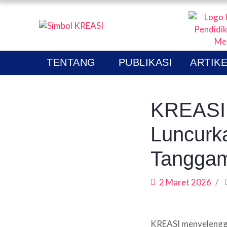
KREAS
P
TENTANG
PUBLIKASI
ARTIKE
A
KREASI 
Luncurka
Tangga
2 Maret 2026
KREASI menyelengga