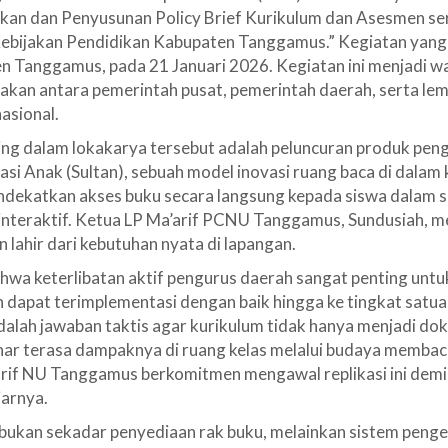
kan dan Penyusunan Policy Brief Kurikulum dan Asesmen se
bijakan Pendidikan Kabupaten Tanggamus.” Kegiatan yang 
 Tanggamus, pada 21 Januari 2026. Kegiatan ini menjadi w
akan antara pemerintah pusat, pemerintah daerah, serta le
asional.
ting dalam lokakarya tersebut adalah peluncuran produk pe
asi Anak (Sultan), sebuah model inovasi ruang baca di dalam 
ndekatkan akses buku secara langsung kepada siswa dalam 
nteraktif. Ketua LP Ma’arif PCNU Tanggamus, Sundusiah, 
an lahir dari kebutuhan nyata di lapangan.
wa keterlibatan aktif pengurus daerah sangat penting unt
n dapat terimplementasi dengan baik hingga ke tingkat satua
dalah jawaban taktis agar kurikulum tidak hanya menjadi do
ar terasa dampaknya di ruang kelas melalui budaya membaca
’arif NU Tanggamus berkomitmen mengawal replikasi ini dem
jarnya.
bukan sekadar penyediaan rak buku, melainkan sistem pengel