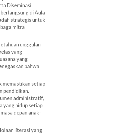
rta Diseminasi
berlangsung di Aula
adah strategis untuk
mbaga mitra
ngetahuan unggulan
kelas yang
suasana yang
menegaskan bahwa
uk memastikan setiap
n pendidikan.
kumen administratif,
 yang hidup setiap
i masa depan anak-
olaan literasi yang