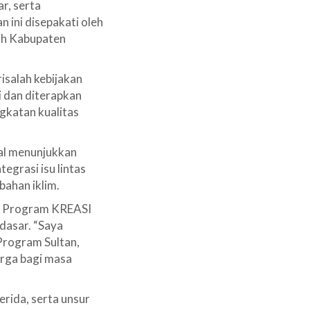
r, serta
 ini disepakati oleh
ruh Kabupaten
isalah kebijakan
 dan diterapkan
ngkatan kualitas
nal menunjukkan
egrasi isu lintas
bahan iklim.
an Program KREASI
asar. “Saya
 Program Sultan,
arga bagi masa
erida, serta unsur