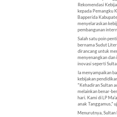
Rekomendasi Kebija
kepada Pemangku Ke
Bapperida Kabupaten
menyelaraskan kebij
pembangunan intern
Salah satu poin pen
bernama Sudut Liter
dirancang untuk me
menyenangkan dan i
inovasi seperti Sult
Ia menyampaikan bah
kebijakan pendidika
“Kehadiran Sultan a
melainkan benar-ben
hari. Kami di LP Ma
anak Tanggamus,” u
Menurutnya, Sultan 